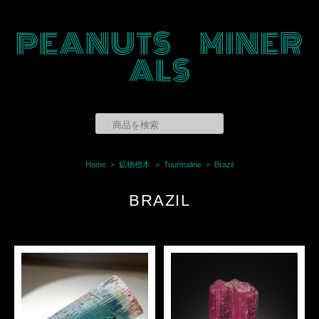
PEANUTS MINER
ALS
Home
鉱物標本
Tourmaline
Brazil
BRAZIL