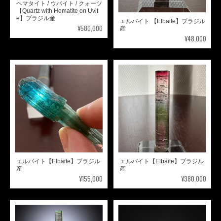
ヘマタイト / ウバイト / クォーツ
【Quartz with Hematite on Uvit
e】ブラジル産
エルバイト 【Elbaite】ブラジル
¥580,000
産
¥48,000
エルバイト【Elbaite】ブラジル
エルバイト【Elbaite】ブラジル
産
産
¥155,000
¥380,000