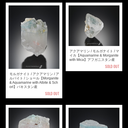
アクアマリン / モルガナイト / マ
イカ【Aquamarine & Morganite
with Mica】アフガニスタン産
SOLD OUT
モルガナイト / アクアマリン / ア
ルバイト / ショール【Morganite
& Aquamarine with Albite & Sch
orl】パキスタン産
SOLD OUT