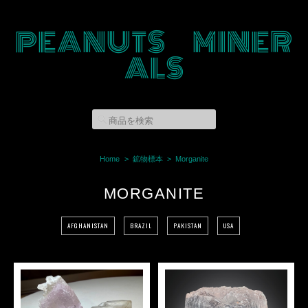
PEANUTS MINER
ALS
Home
鉱物標本
Morganite
MORGANITE
AFGHANISTAN
BRAZIL
PAKISTAN
USA