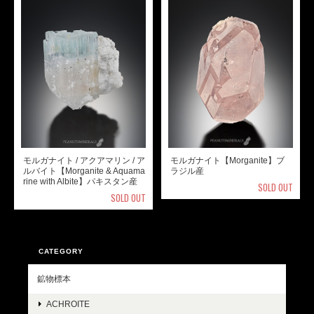
モルガナイト / アクアマリン / ア
モルガナイト【Morganite】ブ
ルバイト【Morganite & Aquama
ラジル産
rine with Albite】パキスタン産
SOLD OUT
SOLD OUT
CATEGORY
鉱物標本
ACHROITE