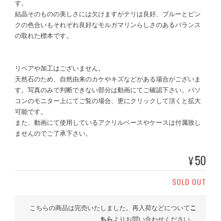
す。
結晶そのものの美しさには欠けますがテリは良好、ブルーとピン
クの色合いもそれぞれ良好なモルガマリンらしさのあるバランス
の取れた標本です。
リペアや加工はございません。
天然石のため、自然由来のカケやキズなどがある場合がございま
す。写真のみで判断できない部分は動画にてご確認下さい。パソ
コンのモニター上にてご覧の場合、更にクリックして頂くと拡大
可能です。
また、動画にて使用しているアクリルベースやケースは付属致し
ませんのでご了承下さい。
50
¥
SOLD OUT
こちらの商品は完売いたしました。再入荷などについて
こ
ちら
よりお問い合わせください。