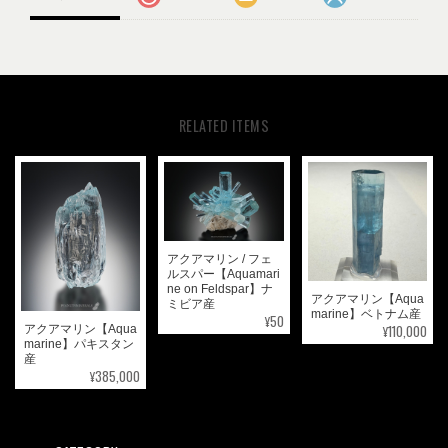
RELATED ITEMS
アクアマリン / フェ
ルスパー【Aquamari
ne on Feldspar】ナ
アクアマリン【Aqua
ミビア産
marine】ベトナム産
¥50
¥110,000
アクアマリン【Aqua
marine】パキスタン
産
¥385,000