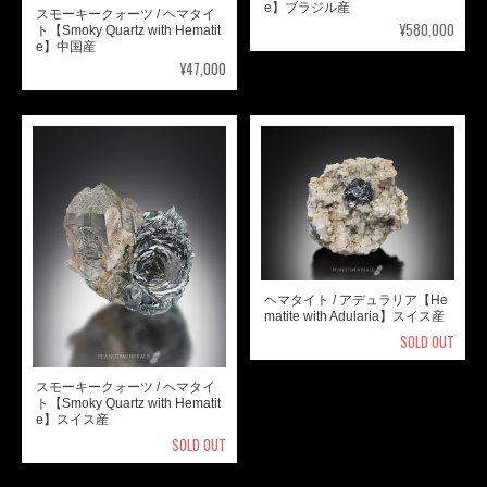
e】ブラジル産
スモーキークォーツ / ヘマタイ
¥580,000
ト【Smoky Quartz with Hematit
e】中国産
¥47,000
ヘマタイト / アデュラリア【He
matite with Adularia】スイス産
SOLD OUT
スモーキークォーツ / ヘマタイ
ト【Smoky Quartz with Hematit
e】スイス産
SOLD OUT