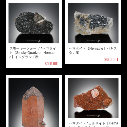
スモーキークォーツ / ヘマタイ
ヘマタイト【Hematite】パキス
ト【Smoky Quartz on Hematit
タン産
e】イングランド産
SOLD OUT
SOLD OUT
ヘマタイト / カルサイト【Hema