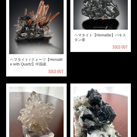
ヘマタイト【Hematite】パキス
タン産
SOLD OUT
ヘマタイト / クォーツ【Hematit
e with Quartz】中国産
SOLD OUT