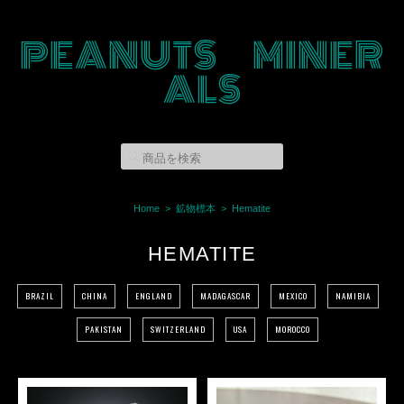
PEANUTS MINER
ALS
Home
鉱物標本
Hematite
HEMATITE
BRAZIL
CHINA
ENGLAND
MADAGASCAR
MEXICO
NAMIBIA
PAKISTAN
SWITZERLAND
USA
MOROCCO