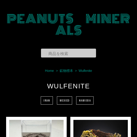
PEANUTS MINER
ALS
Home
鉱物標本
Wulfenite
WULFENITE
IRAN
MEXICO
NAMIBIA