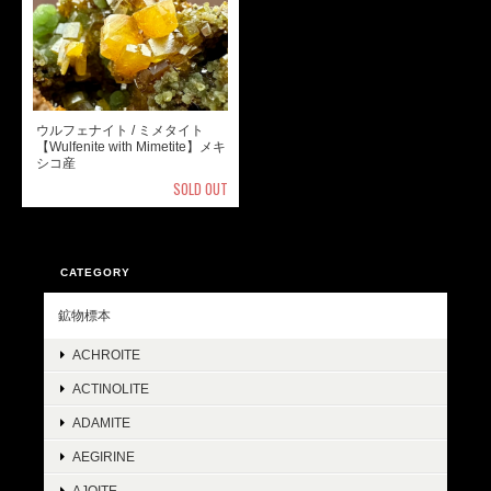
ウルフェナイト / ミメタイト
【Wulfenite with Mimetite】メキ
シコ産
SOLD OUT
CATEGORY
鉱物標本
ACHROITE
ACTINOLITE
ADAMITE
AEGIRINE
AJOITE