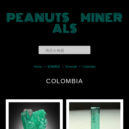
PEANUTS MINER
ALS
Home
鉱物標本
Emerald
Colombia
COLOMBIA