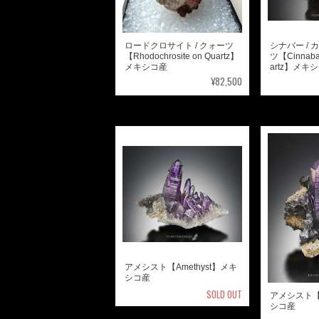
ロードクロサイト / クォーツ
シナバー / 
【Rhodochrosite on Quartz】
ツ【Cinnabar 
メキシコ産
artz】メキ
¥82,500
アメシスト【Amethyst】メキ
シコ産
SOLD OUT
アメシスト【A
シコ産