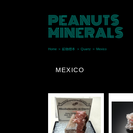
PEANUTS
MINERALS
Home
鉱物標本
Quartz
Mexico
MEXICO