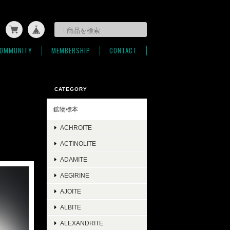
OMMUNITY
MEMBERSHIP
CONTACT
CATEGORY
鉱物標本
ACHROITE
ACTINOLITE
ADAMITE
AEGIRINE
AJOITE
ALBITE
ALEXANDRITE