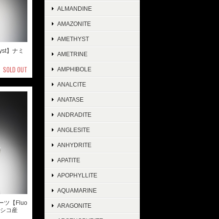
ALMANDINE
AMAZONITE
AMETHYST
yst】ナミ
AMETRINE
SOLD OUT
AMPHIBOLE
ANALCITE
ANATASE
ANDRADITE
ANGLESITE
ANHYDRITE
APATITE
APOPHYLLITE
AQUAMARINE
ーツ【Fluo
ARAGONITE
メキシコ産