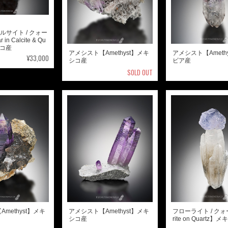
カルサイト / クォー
in Calcite & Qu
シコ産
アメシスト【Amethyst】メキ
アメシスト【Ameth
¥33,000
シコ産
ビア産
SOLD OUT
methyst】メキ
アメシスト【Amethyst】メキ
フローライト / クォ
シコ産
rite on Quartz】