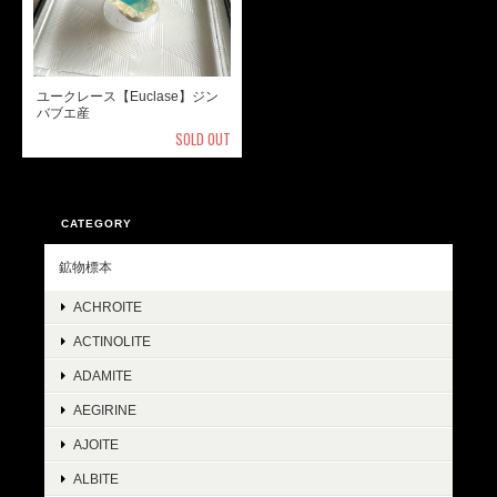
ユークレース【Euclase】ジン
バブエ産
SOLD OUT
CATEGORY
鉱物標本
ACHROITE
ACTINOLITE
ADAMITE
AEGIRINE
AJOITE
ALBITE