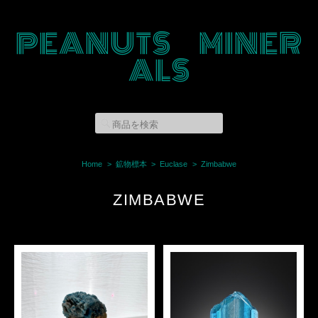
PEANUTS MINER
ALS
Home
鉱物標本
Euclase
Zimbabwe
ZIMBABWE