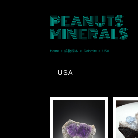
PEANUTS
MINERALS
Home
鉱物標本
Dolomite
USA
USA