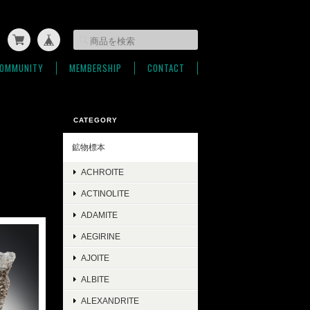
OMMUNITY
MEMBERSHIP
CONTACT
CATEGORY
鉱物標本
ACHROITE
ACTINOLITE
ADAMITE
AEGIRINE
AJOITE
ALBITE
ALEXANDRITE