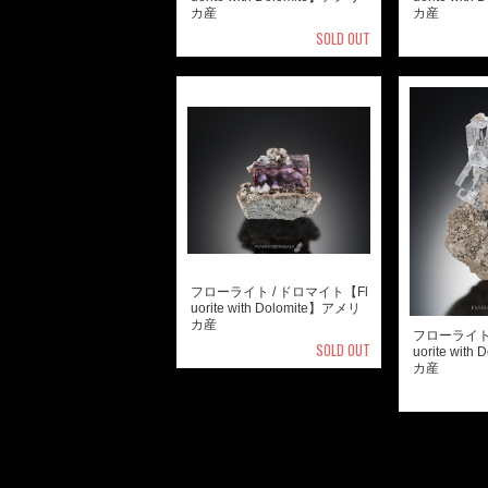
カ産
カ産
SOLD OUT
フローライト / ドロマイト【Fl
uorite with Dolomite】アメリ
カ産
フローライト 
SOLD OUT
uorite wit
カ産