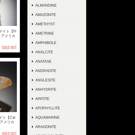
ALMANDINE
AMAZONITE
AMETHYST
マイト【Fl
AMETRINE
ite】アメリカ
AMPHIBOLE
SOLD OUT
ANALCITE
ANATASE
ANDRADITE
ANGLESITE
ANHYDRITE
APATITE
APOPHYLLITE
イト【Cal
AQUAMARINE
te】アメリカ
ARAGONITE
SOLD OUT