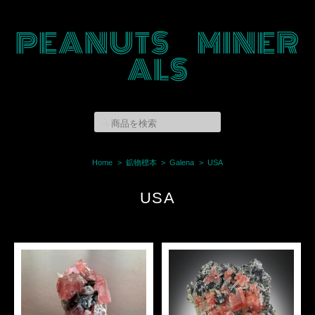
PEANUTS MINER
ALS
Home
鉱物標本
Galena
USA
USA