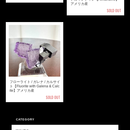
アメリカ産
SOLD OUT
フローライト / ガレナ / カルサイ
ト【Fluorite with Galena & Calc
ite】アメリカ産
SOLD OUT
CATEGORY