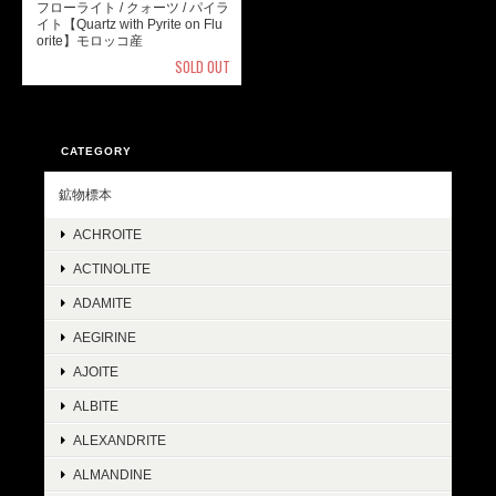
フローライト / クォーツ / パイラ
イト【Quartz with Pyrite on Flu
orite】モロッコ産
SOLD OUT
CATEGORY
鉱物標本
ACHROITE
ACTINOLITE
ADAMITE
AEGIRINE
AJOITE
ALBITE
ALEXANDRITE
ALMANDINE