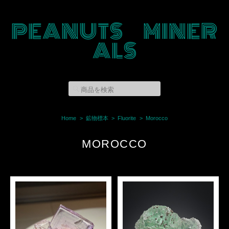
PEANUTS MINER
ALS
Home
鉱物標本
Fluorite
Morocco
MOROCCO