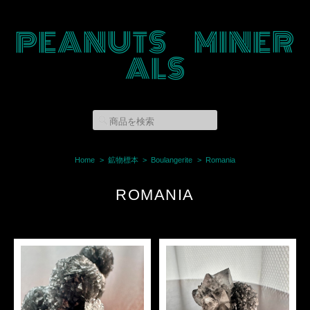
PEANUTS MINER
ALS
Home
鉱物標本
Boulangerite
Romania
ROMANIA