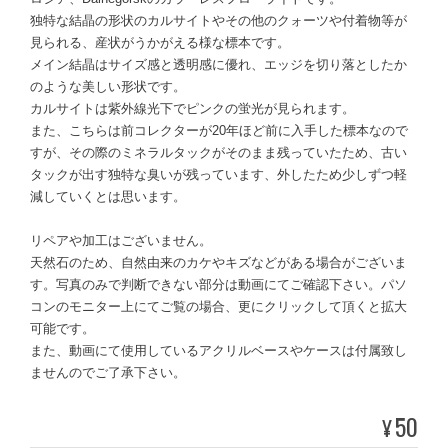
独特な結晶の形状のカルサイトやその他のクォーツや付着物等が
見られる、産状がうかがえる様な標本です。
メイン結晶はサイズ感と透明感に優れ、エッジを切り落としたか
のような美しい形状です。
カルサイトは紫外線光下でピンクの蛍光が見られます。
また、こちらは前コレクターが20年ほど前に入手した標本なので
すが、その際のミネラルタックがそのまま残っていたため、古い
タックが出す独特な臭いが残っています、外したため少しずつ軽
減していくとは思います。
リペアや加工はございません。
天然石のため、自然由来のカケやキズなどがある場合がございま
す。写真のみで判断できない部分は動画にてご確認下さい。パソ
コンのモニター上にてご覧の場合、更にクリックして頂くと拡大
可能です。
また、動画にて使用しているアクリルベースやケースは付属致し
ませんのでご了承下さい。
50
¥