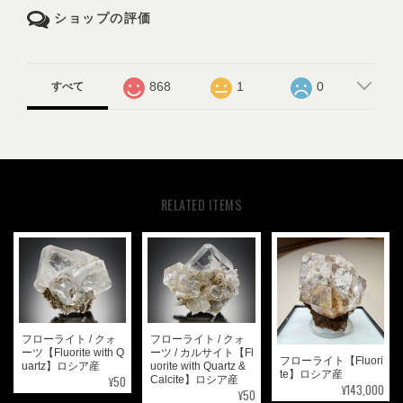
ショップの評価
868
1
0
すべて
RELATED ITEMS
フローライト / クォ
フローライト / クォ
ーツ【Fluorite with Q
ーツ / カルサイト【Fl
フローライト【Fluori
uartz】ロシア産
uorite with Quartz &
te】ロシア産
¥50
Calcite】ロシア産
¥143,000
¥50