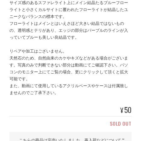
サイズ感のあるスファレライト上にメイン結晶たるブルーフロー
ライトと小さくカルサイトに覆われたフローライトが結晶したユ
ニークなバランスの標本です。
フローライトはメインとはいえさほど大きい結晶ではないもの
の、透明感とテリがあり、エッジの部分はパープルのラインが入
っていてブルーも美しい良結晶です。
リペアや加工はございません。
天然石のため、自然由来のカケやキズなどがある場合がございま
す。写真のみで判断できない部分は動画にてご確認下さい。パソ
コンのモニター上にてご覧の場合、更にクリックして頂くと拡大
可能です。
また、動画にて使用しているアクリルベースやケースは付属致し
ませんのでご了承下さい。
50
¥
SOLD OUT
こちらの商品は完売いたしました。再入荷などについて
こ