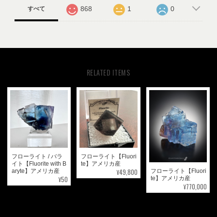
868
1
0
すべて
RELATED ITEMS
フローライト / バラ
フローライト【Fluori
イト【Fluorite with B
te】アメリカ産
¥49,800
フローライト【Fluori
aryte】アメリカ産
¥50
te】アメリカ産
¥770,000