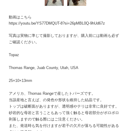
動画はこちら
https://youtu.be/YS77DMQUT-8?si=26pMBL0Q-9hUd67z
写真は実物に準じて撮影しておりますが、購入前には動画も必ず
ご確認ください。
Topaz
Thomas Range, Juab County, Utah, USA
25×10×13mm
アメリカ、Thomas Rangeで産したトパーズです。
当該産地と言えば、の発色や形状を維持した結晶です。
トップは破断面がありますが、透明感やテリは非常に良好です。
砂岩的な母岩と言うこともあって強く触ると母岩部分がポロポロ
剥落しますので触る際にはご注意ください。
また、発送時も気を付けますが若干の欠片が落ちる可能性がある