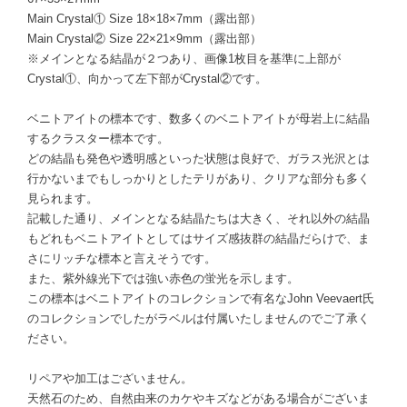
Main Crystal① Size 18×18×7mm（露出部）
Main Crystal② Size 22×21×9mm（露出部）
※メインとなる結晶が２つあり、画像1枚目を基準に上部が
Crystal①、向かって左下部がCrystal②です。
ベニトアイトの標本です、数多くのベニトアイトが母岩上に結晶
するクラスター標本です。
どの結晶も発色や透明感といった状態は良好で、ガラス光沢とは
行かないまでもしっかりとしたテリがあり、クリアな部分も多く
見られます。
記載した通り、メインとなる結晶たちは大きく、それ以外の結晶
もどれもベニトアイトとしてはサイズ感抜群の結晶だらけで、ま
さにリッチな標本と言えそうです。
また、紫外線光下では強い赤色の蛍光を示します。
この標本はベニトアイトのコレクションで有名なJohn Veevaert氏
のコレクションでしたがラベルは付属いたしませんのでご了承く
ださい。
リペアや加工はございません。
天然石のため、自然由来のカケやキズなどがある場合がございま