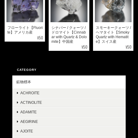
フローライト【Fluori
シナバー / クォーツ /
スモーキークォーツ /
te】アメリカ産
ドロマイト【Cinnab
ヘマタイト【Smoky
¥50
ar with Quartz & Dolo
Quartz with Hematit
mite】中国産
e】スイス産
¥50
¥50
CATEGORY
鉱物標本
ACHROITE
ACTINOLITE
ADAMITE
AEGIRINE
AJOITE