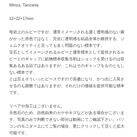
Winza, Tanzania
12×22×17mm
母岩上のルビーですが、通常イメージされる濃く透明感のない紫
がかった赤色ではなく、完全に透明感を結晶全体が維持する、ジ
ェムクオリティと言っても全く問題のない標本です。
宝石としてイメージされるルビーと通常標本として提供されるル
ビーとのギャップに鉱物標本収集当初はショックを受けるのは収
集あるある話ではありますが、これはそのギャップをものともし
ない標本です。
とは言えそういったピースですので高価になり、かつ次に入荷さ
せるのも困難ではありますが、それだけの価値を提供可能な標本
です。
リペアや加工はございません。
天然石のため、自然由来のカケやキズなどがある場合がございま
す。写真のみで判断できない部分は動画にてご確認下さい。パソ
コンのモニター上にてご覧の場合、更にクリックして頂くと拡大
可能です。