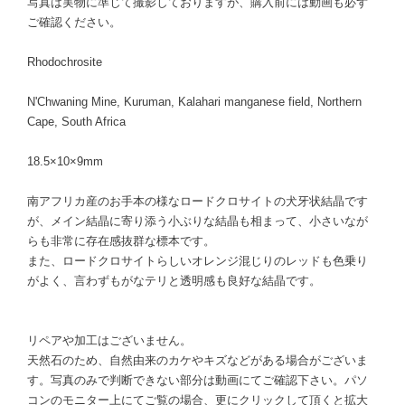
写真は実物に準じて撮影しておりますが、購入前には動画も必ず
ご確認ください。
Rhodochrosite
N'Chwaning Mine, Kuruman, Kalahari manganese field, Northern
Cape, South Africa
18.5×10×9mm
南アフリカ産のお手本の様なロードクロサイトの犬牙状結晶です
が、メイン結晶に寄り添う小ぶりな結晶も相まって、小さいなが
らも非常に存在感抜群な標本です。
また、ロードクロサイトらしいオレンジ混じりのレッドも色乗り
がよく、言わずもがなテリと透明感も良好な結晶です。
リペアや加工はございません。
天然石のため、自然由来のカケやキズなどがある場合がございま
す。写真のみで判断できない部分は動画にてご確認下さい。パソ
コンのモニター上にてご覧の場合、更にクリックして頂くと拡大