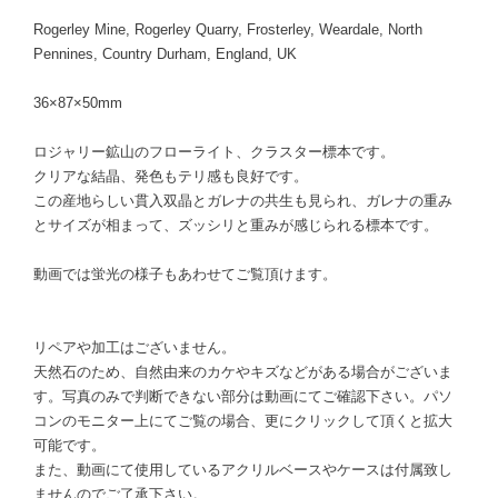
Rogerley Mine, Rogerley Quarry, Frosterley, Weardale, North
Pennines, Country Durham, England, UK
36×87×50mm
ロジャリー鉱山のフローライト、クラスター標本です。
クリアな結晶、発色もテリ感も良好です。
この産地らしい貫入双晶とガレナの共生も見られ、ガレナの重み
とサイズが相まって、ズッシリと重みが感じられる標本です。
動画では蛍光の様子もあわせてご覧頂けます。
リペアや加工はございません。
天然石のため、自然由来のカケやキズなどがある場合がございま
す。写真のみで判断できない部分は動画にてご確認下さい。パソ
コンのモニター上にてご覧の場合、更にクリックして頂くと拡大
可能です。
また、動画にて使用しているアクリルベースやケースは付属致し
ませんのでご了承下さい。