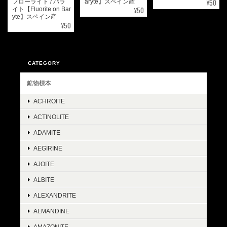
¥50
フローライト / バラ
aryte】スペイン産
¥50
イト【Fluorite on Bar
yte】スペイン産
¥50
CATEGORY
鉱物標本
ACHROITE
ACTINOLITE
ADAMITE
AEGIRINE
AJOITE
ALBITE
ALEXANDRITE
ALMANDINE
AMAZONITE