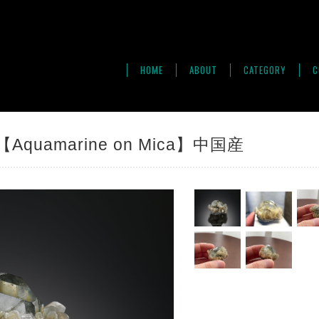
HOME
ABOUT
CATEGORY
C
quamarine on Mica】中国産