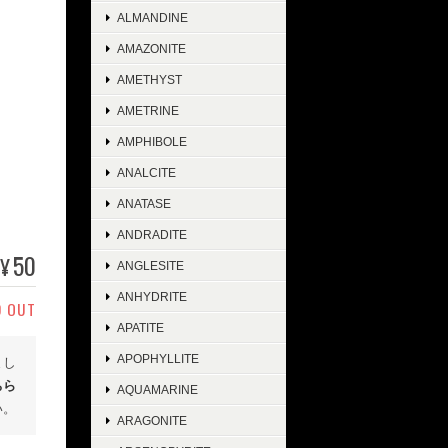
ALMANDINE
AMAZONITE
AMETHYST
AMETRINE
AMPHIBOLE
ANALCITE
ANATASE
ANDRADITE
50
¥
ANGLESITE
ANHYDRITE
D OUT
APATITE
APOPHYLLITE
まし
ちら
AQUAMARINE
い。
ARAGONITE