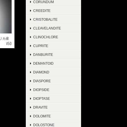
CORUNDUM
CREEDITE
CRISTOBALITE
CLEAVELANDITE
CLINOCHLORE
メリカ産
¥50
CUPRITE
DANBURITE
DEMANTOID
DIAMOND
DIASPORE
DIOPSIDE
DIOPTASE
DRAVITE
DOLOMITE
DOLOSTONE