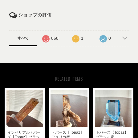
ショップの評価
868
1
0
すべて
RELATED ITEMS
インペリアルトパー
トパーズ【Topaz】
トパーズ【Topaz】
ズ【Topaz】ブラジ
アメリカ産
ブラジル産