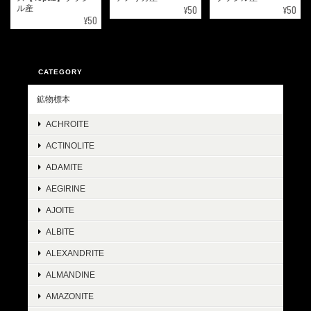
¥50
¥50
ル産
¥50
CATEGORY
鉱物標本
ACHROITE
ACTINOLITE
ADAMITE
AEGIRINE
AJOITE
ALBITE
ALEXANDRITE
ALMANDINE
AMAZONITE