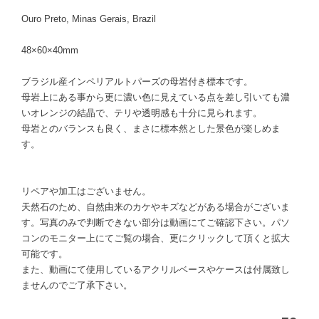
Ouro Preto, Minas Gerais, Brazil
48×60×40mm
ブラジル産インペリアルトパーズの母岩付き標本です。
母岩上にある事から更に濃い色に見えている点を差し引いても濃
いオレンジの結晶で、テリや透明感も十分に見られます。
母岩とのバランスも良く、まさに標本然とした景色が楽しめま
す。
リペアや加工はございません。
天然石のため、自然由来のカケやキズなどがある場合がございま
す。写真のみで判断できない部分は動画にてご確認下さい。パソ
コンのモニター上にてご覧の場合、更にクリックして頂くと拡大
可能です。
また、動画にて使用しているアクリルベースやケースは付属致し
ませんのでご了承下さい。