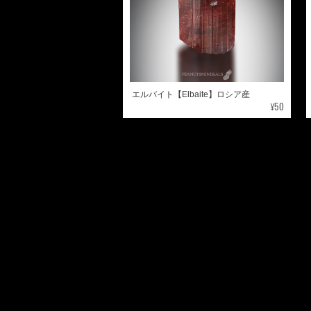
エルバイト【Elbaite】ロシア産
¥50