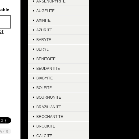
ARSENOPYRITE
lable
AUGELITE
AXINITE
AZURITE
け
BARYTE
BERYL
BENITOITE
BEUDANTITE
BIXBYITE
BOLEITE
BOURNONITE
BRAZILIANITE
BROCHANTITE
BROOKITE
報する
CALCITE