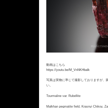
動画はこちら
https://youtu.be/M_VnNKHbalk
写真は実物に準じて撮影しておりますが、
い。
Tourmaline var. Rubellite
Malkhan pegmatite field, Krasnyi Chikoy, Z