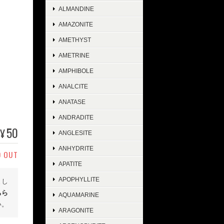
ALMANDINE
AMAZONITE
AMETHYST
AMETRINE
AMPHIBOLE
ANALCITE
ANATASE
ANDRADITE
50
¥
ANGLESITE
ANHYDRITE
D OUT
APATITE
APOPHYLLITE
まし
ちら
AQUAMARINE
い。
ARAGONITE