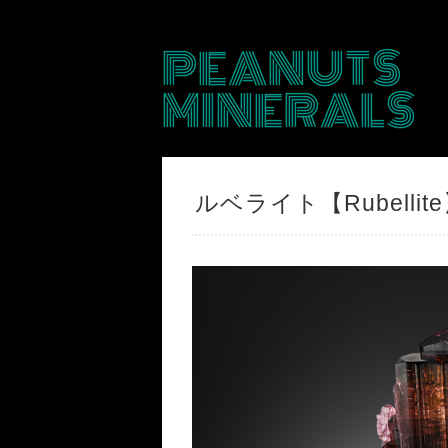
PEANUTS
MINERALS
ルベライト【Rubelli