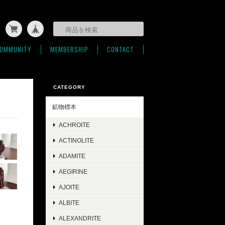
OMMUNITY
MEMBERSHIP
CONTACT
CATEGORY
鉱物標本
ACHROITE
ACTINOLITE
ADAMITE
AEGIRINE
AJOITE
ALBITE
ALEXANDRITE