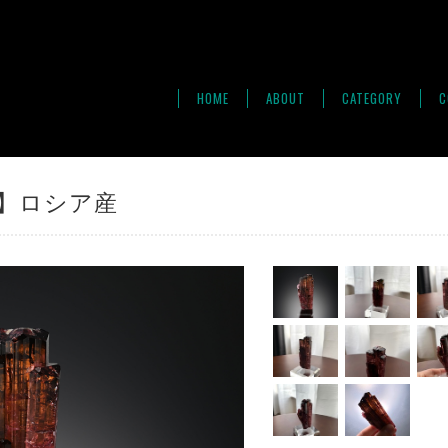
HOME
ABOUT
CATEGORY
C
te】ロシア産