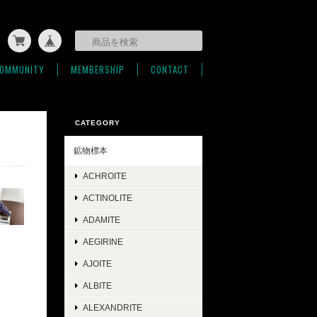
OMMUNITY
MEMBERSHIP
CONTACT
CATEGORY
鉱物標本
ACHROITE
ACTINOLITE
ADAMITE
AEGIRINE
AJOITE
ALBITE
ALEXANDRITE