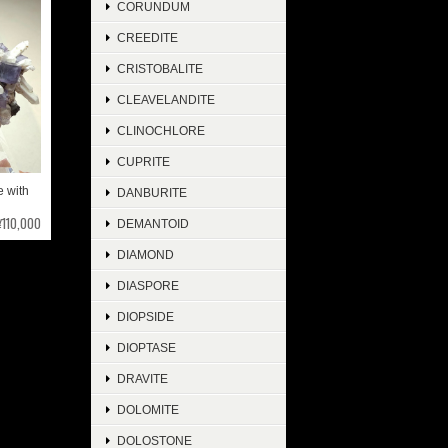
CORUNDUM
CREEDITE
CRISTOBALITE
CLEAVELANDITE
CLINOCHLORE
CUPRITE
with
DANBURITE
¥110,000
DEMANTOID
DIAMOND
DIASPORE
DIOPSIDE
DIOPTASE
DRAVITE
DOLOMITE
DOLOSTONE