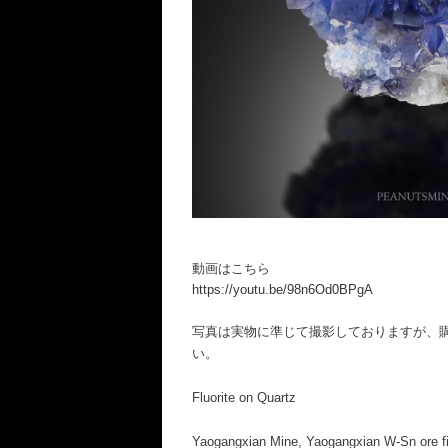
動画はこちら
https://youtu.be/98n6Od0BPgA
写真は実物に準じて撮影しておりますが、
い。
Fluorite on Quartz
Yaogangxian Mine, Yaogangxian W-Sn ore f