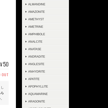
ALMANDINE
AMAZONITE
AMETHYST
AMETRINE
AMPHIBOLE
ANALCITE
ANATASE
ANDRADITE
50
¥
ANGLESITE
ANHYDRITE
D OUT
APATITE
APOPHYLLITE
まし
ちら
AQUAMARINE
い。
ARAGONITE