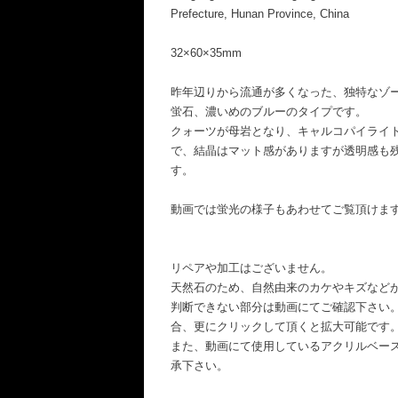
Prefecture, Hunan Province, China
32×60×35mm
昨年辺りから流通が多くなった、独特なゾ
蛍石、濃いめのブルーのタイプです。
クォーツが母岩となり、キャルコパイライ
で、結晶はマット感がありますが透明感も
す。
動画では蛍光の様子もあわせてご覧頂けま
リペアや加工はございません。
天然石のため、自然由来のカケやキズなど
判断できない部分は動画にてご確認下さい
合、更にクリックして頂くと拡大可能です
また、動画にて使用しているアクリルベー
承下さい。