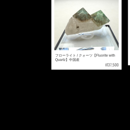
フローライト / クォーツ【Fluorite with
Quartz】中国産
¥137,500