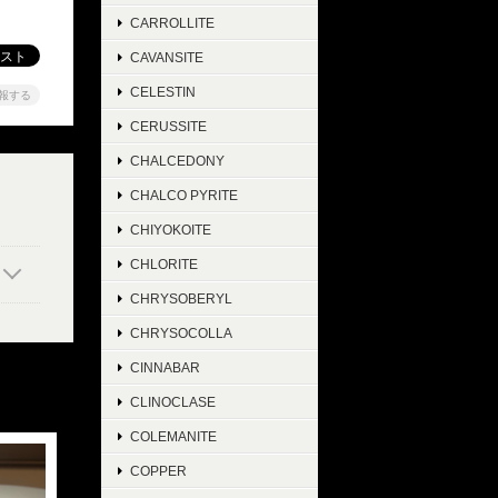
CARROLLITE
CAVANSITE
CELESTIN
報する
CERUSSITE
CHALCEDONY
CHALCO PYRITE
CHIYOKOITE
CHLORITE
CHRYSOBERYL
CHRYSOCOLLA
CINNABAR
CLINOCLASE
COLEMANITE
COPPER