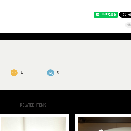
通
1
0
RELATED ITEMS