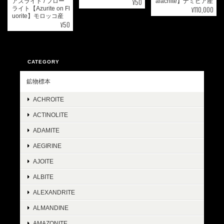
¥50
アズライト / フロー
alachite】ナミビア産
¥110,000
ライト【Azurite on Fl
uorite】モロッコ産
¥50
CATEGORY
鉱物標本
ACHROITE
ACTINOLITE
ADAMITE
AEGIRINE
AJOITE
ALBITE
ALEXANDRITE
ALMANDINE
AMAZONITE