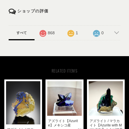
ショップの評価
868
1
0
すべて
RELATED ITEMS
アズライト【Azurit
アズライト / マラカ
e】メキシコ産
イト【Azurite with M