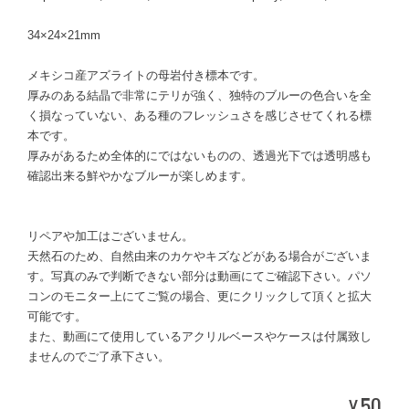
34×24×21mm
メキシコ産アズライトの母岩付き標本です。
厚みのある結晶で非常にテリが強く、独特のブルーの色合いを全
く損なっていない、ある種のフレッシュさを感じさせてくれる標
本です。
厚みがあるため全体的にではないものの、透過光下では透明感も
確認出来る鮮やかなブルーが楽しめます。
リペアや加工はございません。
天然石のため、自然由来のカケやキズなどがある場合がございま
す。写真のみで判断できない部分は動画にてご確認下さい。パソ
コンのモニター上にてご覧の場合、更にクリックして頂くと拡大
可能です。
また、動画にて使用しているアクリルベースやケースは付属致し
ませんのでご了承下さい。
50
¥