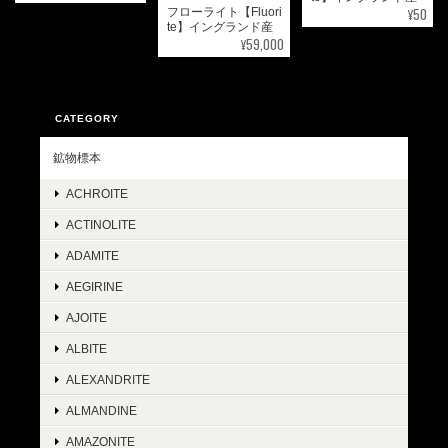
¥50
フローライト【Fluori
te】イングランド産
¥59,000
CATEGORY
鉱物標本
ACHROITE
ACTINOLITE
ADAMITE
AEGIRINE
AJOITE
ALBITE
ALEXANDRITE
ALMANDINE
AMAZONITE