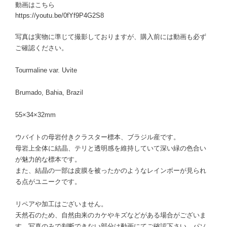
動画はこちら
https://youtu.be/0fYf9P4G2S8
写真は実物に準じて撮影しておりますが、購入前には動画も必ず
ご確認ください。
Tourmaline var. Uvite
Brumado, Bahia, Brazil
55×34×32mm
ウバイトの母岩付きクラスター標本、ブラジル産です。
母岩上全体に結晶、テリと透明感を維持していて深い緑の色合い
が魅力的な標本です。
また、結晶の一部は皮膜を被ったかのようなレインボーが見られ
る点がユニークです。
リペアや加工はございません。
天然石のため、自然由来のカケやキズなどがある場合がございま
す。写真のみで判断できない部分は動画にてご確認下さい。パソ