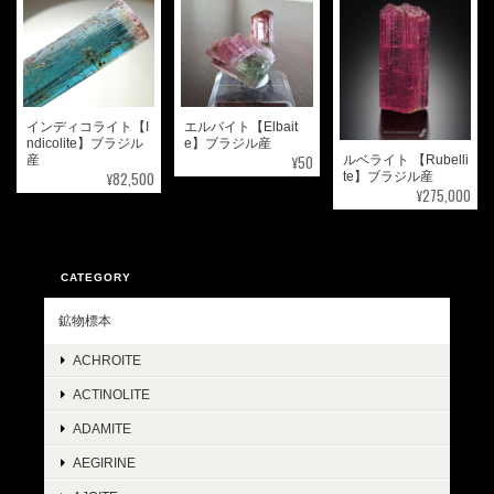
インディコライト【I
エルバイト【Elbait
ndicolite】ブラジル
e】ブラジル産
¥50
ルベライト 【Rubelli
産
¥82,500
te】ブラジル産
¥275,000
CATEGORY
鉱物標本
ACHROITE
ACTINOLITE
ADAMITE
AEGIRINE