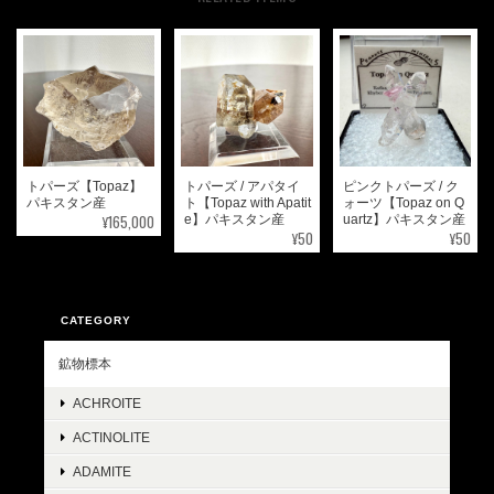
トパーズ【Topaz】
トパーズ / アパタイ
ピンクトパーズ / ク
パキスタン産
ト【Topaz with Apatit
ォーツ【Topaz on Q
¥165,000
e】パキスタン産
uartz】パキスタン産
¥50
¥50
CATEGORY
鉱物標本
ACHROITE
ACTINOLITE
ADAMITE