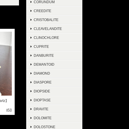
CORUNDUM
CREEDITE
CRISTOBALITE
CLEAVELANDITE
CLINOCHLORE
CUPRITE
DANBURITE
DEMANTOID
DIAMOND
DIASPORE
DIOPSIDE
DIOPTASE
rtz】
¥50
DRAVITE
DOLOMITE
DOLOSTONE