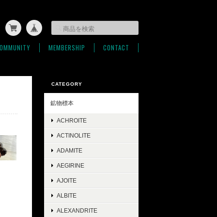
OMMUNITY
MEMBERSHIP
CONTACT
CATEGORY
鉱物標本
ACHROITE
ACTINOLITE
ADAMITE
AEGIRINE
AJOITE
ALBITE
ALEXANDRITE