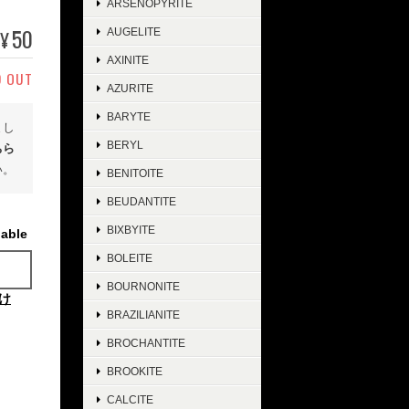
ARSENOPYRITE
50
AUGELITE
¥
AXINITE
D OUT
AZURITE
BARYTE
まし
BERYL
ちら
い。
BENITOITE
BEUDANTITE
BIXBYITE
lable
BOLEITE
BOURNONITE
け
BRAZILIANITE
BROCHANTITE
BROOKITE
CALCITE