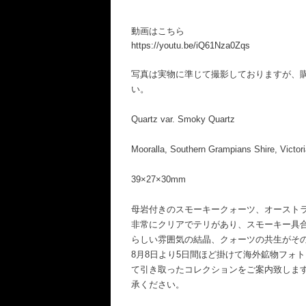
動画はこちら
https://youtu.be/iQ61Nza0Zqs
写真は実物に準じて撮影しておりますが、
い。
Quartz var. Smoky Quartz
Mooralla, Southern Grampians Shire, Victoria
39×27×30mm
母岩付きのスモーキークォーツ、オースト
非常にクリアでテリがあり、スモーキー具
らしい雰囲気の結晶、クォーツの共生がそ
8月8日より5日間ほど掛けて海外鉱物フォ
て引き取ったコレクションをご案内致しま
承ください。