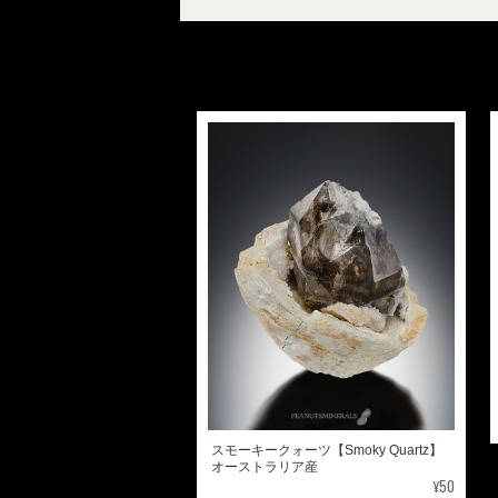
スモーキークォーツ【Smoky Quartz】
オーストラリア産
¥50