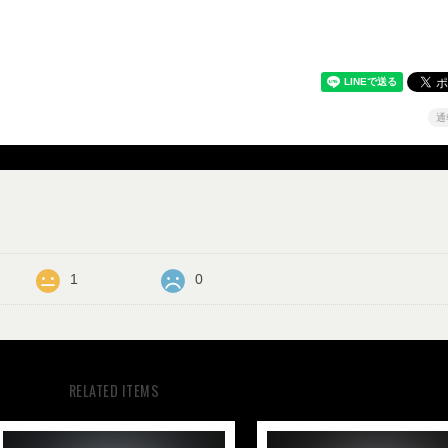
通
1
0
RELATED ITEMS