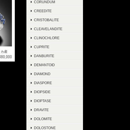
CORUNDUM
CREEDITE
CRISTOBALITE
CLEAVELANDITE
CLINOCHLORE
CUPRITE
リカ産
¥880,000
DANBURITE
DEMANTOID
DIAMOND
DIASPORE
DIOPSIDE
DIOPTASE
DRAVITE
DOLOMITE
DOLOSTONE