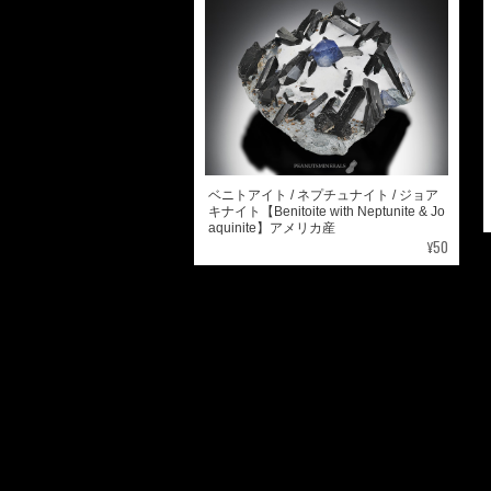
ベニトアイト / ネプチュナイト / ジョア
キナイト【Benitoite with Neptunite & Jo
aquinite】アメリカ産
¥50