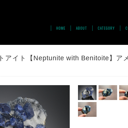
HOME
ABOUT
CATEGORY
C
ト【Neptunite with Benitoite】