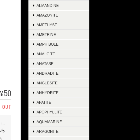
ALMANDINE
AMAZONITE
AMETHYST
AMETRINE
AMPHIBOLE
ANALCITE
ANATASE
ANDRADITE
ANGLESITE
50
¥
ANHYDRITE
APATITE
D OUT
APOPHYLLITE
AQUAMARINE
まし
ちら
ARAGONITE
い。