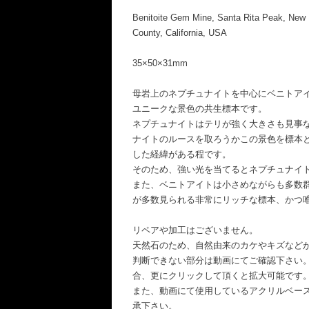
Benitoite Gem Mine, Santa Rita Peak, New Id
County, California, USA
35×50×31mm
母岩上のネプチュナイトを中心にベニトア
ユニークな景色の共生標本です。
ネプチュナイトはテリが強く大きさも見事
ナイトのルースを取ろうかこの景色を標本
した経緯がある程です。
そのため、強い光を当てるとネプチュナイ
また、ベニトアイトは小さめながらも多数
が多数見られる非常にリッチな標本、かつ
リペアや加工はございません。
天然石のため、自然由来のカケやキズなど
判断できない部分は動画にてご確認下さい
合、更にクリックして頂くと拡大可能です
また、動画にて使用しているアクリルベー
承下さい。