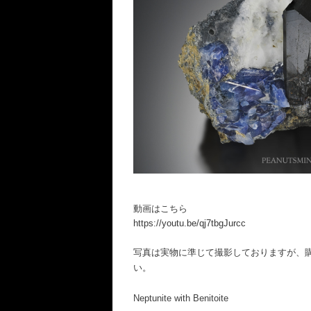
動画はこちら
https://youtu.be/qj7tbgJurcc
写真は実物に準じて撮影しておりますが、
い。
Neptunite with Benitoite