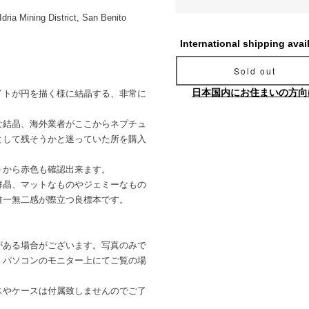
ria Mining District, San Benito
International shipping avai
Sold out
日本国内にお住まいの方向
イトが円を描く様に結晶する、非常に
な結晶、海外業者がここからネプチュ
として残そうかと迷っていた所を購入
トから赤色も確認出来ます。
群晶、マットなものやジェミーなもの
唯一無二感が際立つ良標本です。
がある場合がございます。写真のみで
。パソコンのモニター上にてご覧の場
。
スやケースは付属致しませんのでご了