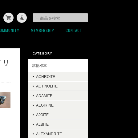
OMMUNITY
MEMBERSHIP
CONTACT
CATEGORY
アメリ
鉱物標本
ACHROITE
ACTINOLITE
ADAMITE
AEGIRINE
AJOITE
ALBITE
ALEXANDRITE