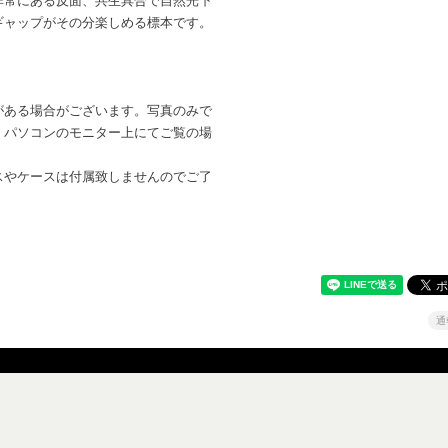
非常にある反面、共生具合で自然光下
ギャップがその分楽しめる標本です。
がある場合がございます。写真のみで
。パソコンのモニター上にてご覧の場
。
スやケースは付属致しませんのでご了
通