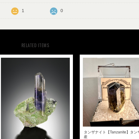
1
0
RELATED ITEMS
タンザナイト【Tanzanite】タ
産