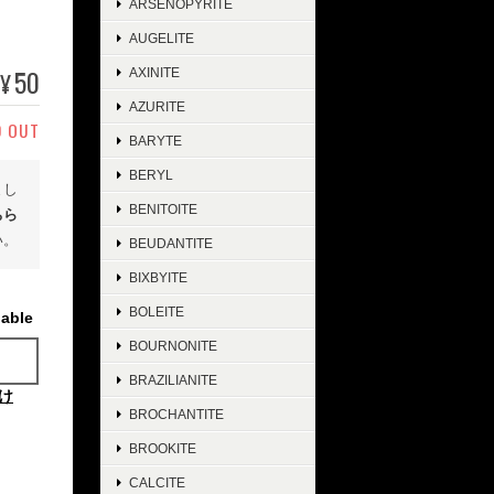
ARSENOPYRITE
AUGELITE
50
AXINITE
¥
AZURITE
D OUT
BARYTE
BERYL
まし
BENITOITE
ちら
い。
BEUDANTITE
BIXBYITE
BOLEITE
lable
BOURNONITE
BRAZILIANITE
け
BROCHANTITE
BROOKITE
CALCITE