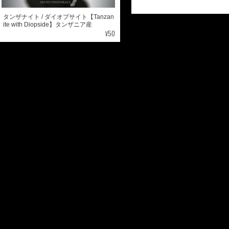
タンザナイト / ダイオプサイト【Tanzan
ite with Diopside】タンザニア産
¥50