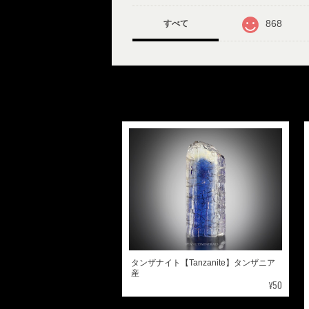
868
すべて
タンザナイト【Tanzanite】タンザニア
産
¥50