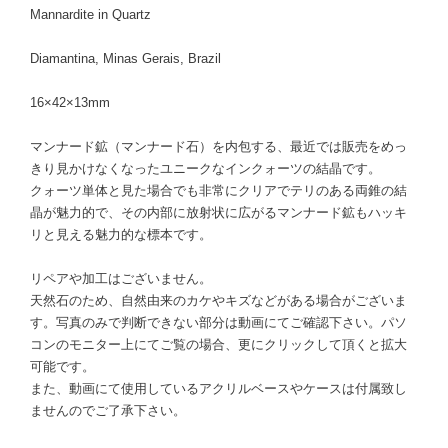
Mannardite in Quartz
Diamantina, Minas Gerais, Brazil
16×42×13mm
マンナード鉱（マンナード石）を内包する、最近では販売をめっ
きり見かけなくなったユニークなインクォーツの結晶です。
クォーツ単体と見た場合でも非常にクリアでテリのある両錐の結
晶が魅力的で、その内部に放射状に広がるマンナード鉱もハッキ
リと見える魅力的な標本です。
リペアや加工はございません。
天然石のため、自然由来のカケやキズなどがある場合がございま
す。写真のみで判断できない部分は動画にてご確認下さい。パソ
コンのモニター上にてご覧の場合、更にクリックして頂くと拡大
可能です。
また、動画にて使用しているアクリルベースやケースは付属致し
ませんのでご了承下さい。