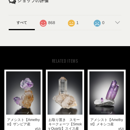
ショップの評価
868
1
0
すべて
RELATED ITEMS
アメシスト【Amethy
お取り置き スモー
アメシスト【Amethy
st】ザンビア産
キークォーツ【Smok
st】メキシコ産
¥50
¥50
y Quartz】スイス産