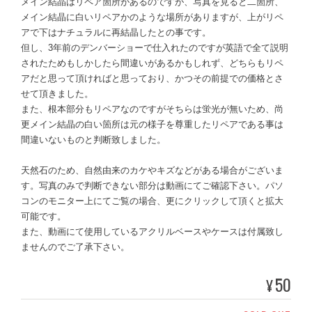
メイン結晶はリペア箇所があるのですが、写真を見ると二箇所、
メイン結晶に白いリペアかのような場所がありますが、上がリペ
アで下はナチュラルに再結晶したとの事です。
但し、3年前のデンバーショーで仕入れたのですが英語で全て説明
されたためもしかしたら間違いがあるかもしれず、どちらもリペ
アだと思って頂ければと思っており、かつその前提での価格とさ
せて頂きました。
また、根本部分もリペアなのですがそちらは蛍光が無いため、尚
更メイン結晶の白い箇所は元の様子を尊重したリペアである事は
間違いないものと判断致しました。
天然石のため、自然由来のカケやキズなどがある場合がございま
す。写真のみで判断できない部分は動画にてご確認下さい。パソ
コンのモニター上にてご覧の場合、更にクリックして頂くと拡大
可能です。
また、動画にて使用しているアクリルベースやケースは付属致し
ませんのでご了承下さい。
50
¥