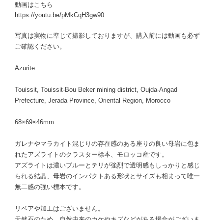
動画はこちら
https://youtu.be/pMkCqH3gw90
写真は実物に準じて撮影しておりますが、購入前には動画も必ず
ご確認ください。
Azurite
Touissit, Touissit-Bou Beker mining district, Oujda-Angad
Prefecture, Jerada Province, Oriental Region, Morocco
68×69×46mm
ガレナやマラカイト混じりの存在感のある座りの良い母岩に包ま
れたアズライトのクラスター標本、モロッコ産です。
アズライトは濃いブルーとテリが強烈で透明感もしっかりと感じ
られる結晶、母岩のインパクトある形状とサイズも相まって唯一
無二感の強い標本です。
リペアや加工はございません。
天然石のため、自然由来のカケやキズなどがある場合がございま