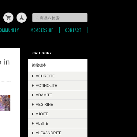
OMMUNITY
MEMBERSHIP
CONTACT
CATEGORY
in
鉱物標本
ACHROITE
ACTINOLITE
ADAMITE
AEGIRINE
AJOITE
ALBITE
ALEXANDRITE