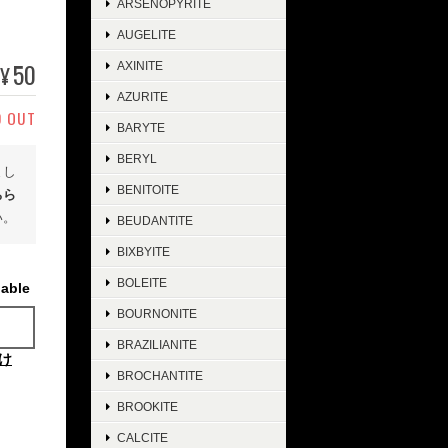
ARSENOPYRITE
AUGELITE
50
AXINITE
¥
AZURITE
D OUT
BARYTE
BERYL
まし
BENITOITE
ちら
い。
BEUDANTITE
BIXBYITE
BOLEITE
lable
BOURNONITE
BRAZILIANITE
け
BROCHANTITE
BROOKITE
CALCITE