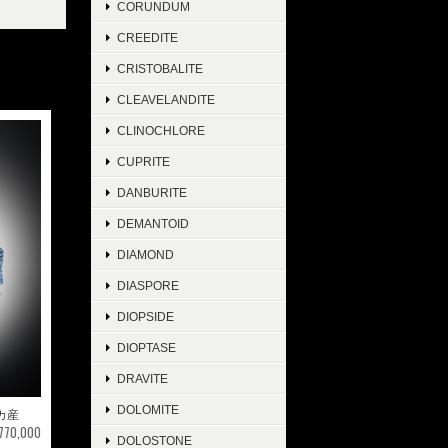
CORUNDUM
CREEDITE
CRISTOBALITE
CLEAVELANDITE
CLINOCHLORE
CUPRITE
DANBURITE
DEMANTOID
DIAMOND
DIASPORE
DIOPSIDE
DIOPTASE
DRAVITE
DOLOMITE
リカ産
¥770,000
DOLOSTONE