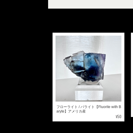
フローライト / バライト【Fluorite with B
aryte】アメリカ産
¥50