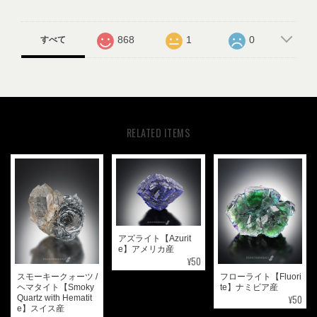
868
1
0
すべて
RELATED ITEMS
アズライト【Azurit
e】アメリカ産
¥50
スモーキークォーツ /
フローライト【Fluori
ヘマタイト【Smoky
te】ナミビア産
¥50
Quartz with Hematit
e】スイス産