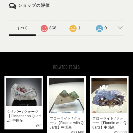
ショップの評価
868
1
0
すべて
RELATED ITEMS
シナバー / クォーツ
【Cinnabar on Quart
フローライト / クォ
フローライト / クォ
z】中国産
ーツ【Fluorite with Q
ーツ【Fluorite with Q
¥50
uartz】中国産
uartz】中国産
¥137,500
¥110,000