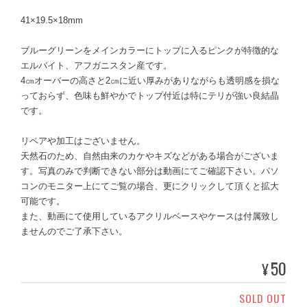
41×19.5×18mm
ブルーグリーンをメインカラーにトップに入るピンクが特徴的な
エルバイト、アフガニスタン産です。
4㎝オーバーの高さと2㎝に近い厚みがありながらも透明感を損な
っておらず、色味も鮮やかでトップ付近は特にテリが強い良結晶
です。
リペアや加工はございません。
天然石のため、自然由来のカケやキズなどがある場合がございま
す。写真のみで判断できない部分は動画にてご確認下さい。パソ
コンのモニター上にてご覧の場合、更にクリックして頂くと拡大
可能です。
また、動画にて使用しているアクリルベースやケースは付属致し
ませんのでご了承下さい。
50
¥
SOLD OUT