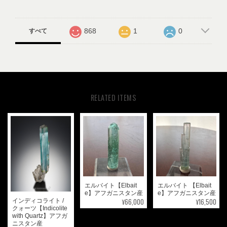
868
1
0
すべて
RELATED ITEMS
エルバイト【Elbait
エルバイト 【Elbait
e】アフガニスタン産
e】アフガニスタン産
¥66,000
¥16,500
インディコライト /
クォーツ【Indicolite
with Quartz】アフガ
ニスタン産