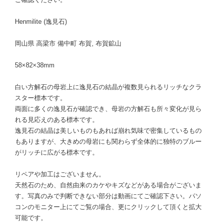
Henmilite (逸見石)
岡山県 高梁市 備中町 布賀, 布賀鉱山
58×82×38mm
白い方解石の母岩上に逸見石の結晶が複数見られるリッチなクラ
スター標本です。
両面に多くの逸見石が確認でき、母岩の方解石も所々変化が見ら
れる見応えのある標本です。
逸見石の結晶は美しいものもあれば崩れ気味で密集しているもの
もありますが、大きめの母岩にも関わらず全体的に独特のブルー
がリッチに広がる標本です。
リペアや加工はございません。
天然石のため、自然由来のカケやキズなどがある場合がございま
す。写真のみで判断できない部分は動画にてご確認下さい。パソ
コンのモニター上にてご覧の場合、更にクリックして頂くと拡大
可能です。