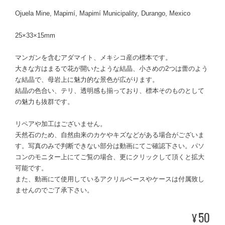
Ojuela Mine, Mapimí, Mapimí Municipality, Durango, Mexico
25×33×15mm
マンガンを含むアダマイト、メキシコ産の標本です。
大きな方はまるで花が開いたような結晶、小さめの2つは蕾のよう
な結晶で、母岩上に魅力的な景色が広がります。
結晶の色合い、テリ、透明感も揃っており、標本そのものとして
の魅力も抜群です。
リペアや加工はございません。
天然石のため、自然由来のカケやキズなどがある場合がございま
す。写真のみで判断できない部分は動画にてご確認下さい。パソ
コンのモニター上にてご覧の場合、更にクリックして頂くと拡大
可能です。
また、動画にて使用しているアクリルベースやケースは付属致し
ませんのでご了承下さい。
50
¥