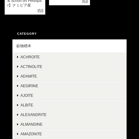
¥50
& Schorl on Feldspa
r】ナミビア産
¥50
CATEGORY
鉱物標本
ACHROITE
ACTINOLITE
ADAMITE
AEGIRINE
AJOITE
ALBITE
ALEXANDRITE
ALMANDINE
AMAZONITE