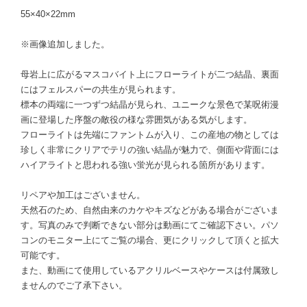
55×40×22mm
※画像追加しました。
母岩上に広がるマスコバイト上にフローライトが二つ結晶、裏面
にはフェルスパーの共生が見られます。
標本の両端に一つずつ結晶が見られ、ユニークな景色で某呪術漫
画に登場した序盤の敵役の様な雰囲気がある気がします。
フローライトは先端にファントムが入り、この産地の物としては
珍しく非常にクリアでテリの強い結晶が魅力で、側面や背面には
ハイアライトと思われる強い蛍光が見られる箇所があります。
リペアや加工はございません。
天然石のため、自然由来のカケやキズなどがある場合がございま
す。写真のみで判断できない部分は動画にてご確認下さい。パソ
コンのモニター上にてご覧の場合、更にクリックして頂くと拡大
可能です。
また、動画にて使用しているアクリルベースやケースは付属致し
ませんのでご了承下さい。