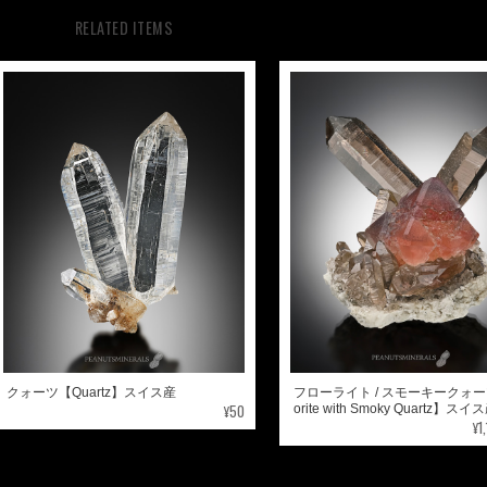
RELATED ITEMS
クォーツ【Quartz】スイス産
フローライト / スモーキークォー
¥50
orite with Smoky Quartz】スイ
¥