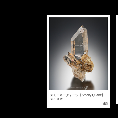
スモーキークォーツ【Smoky Quartz】
スイス産
¥50