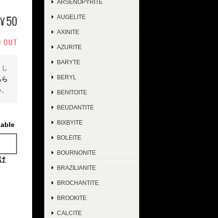
ARSENOPYRITE
50
AUGELITE
¥
AXINITE
D OUT
AZURITE
BARYTE
まし
BERYL
ちら
い。
BENITOITE
BEUDANTITE
BIXBYITE
lable
BOLEITE
BOURNONITE
け
BRAZILIANITE
BROCHANTITE
BROOKITE
CALCITE