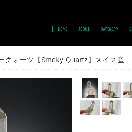
HOME
ABOUT
CATEGORY
C
ォーツ【Smoky Quartz】スイス産