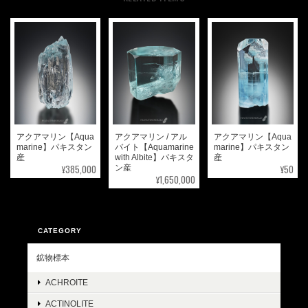
アクアマリン【Aqua
アクアマリン / アル
アクアマリン【Aqua
marine】パキスタン
バイト【Aquamarine
marine】パキスタン
産
with Albite】パキスタ
産
¥385,000
¥50
ン産
¥1,650,000
CATEGORY
鉱物標本
ACHROITE
ACTINOLITE