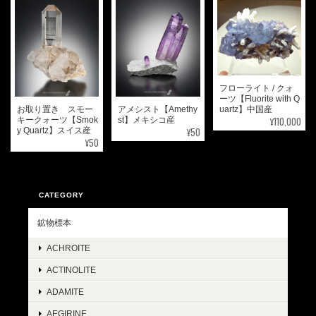
フローライト / クォ
ーツ【Fluorite with Q
お取り置き スモー
アメシスト【Amethy
uartz】中国産
¥110,000
キークォーツ【Smok
st】メキシコ産
¥50
y Quartz】スイス産
¥50
CATEGORY
鉱物標本
ACHROITE
ACTINOLITE
ADAMITE
AEGIRINE