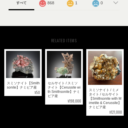
868
1
0
すべて
RELATED ITEMS
スミソナイト【Smith
セルサイト / スミソ
sonite】ナミビア産
ナイト【Cerussite wi
スミソナイト / ミメ
¥50
th Smithsonite】ナミ
タイト / セルサイト
ビア産
【Smithsonite with M
¥198,000
imetite & Cerussite】
ナミビア産
¥121,000