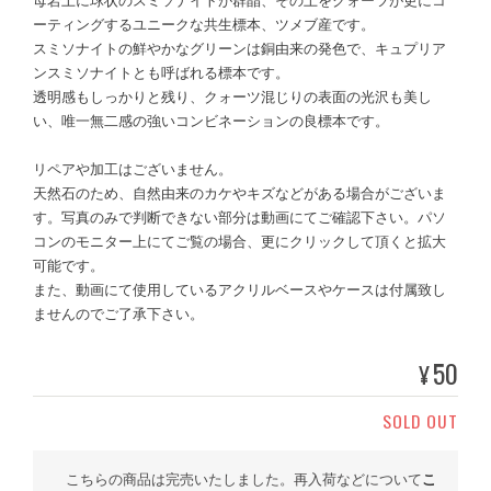
母岩上に球状のスミソナイトが群晶、その上をクォーツが更にコ
ーティングするユニークな共生標本、ツメブ産です。
スミソナイトの鮮やかなグリーンは銅由来の発色で、キュプリア
ンスミソナイトとも呼ばれる標本です。
透明感もしっかりと残り、クォーツ混じりの表面の光沢も美し
い、唯一無二感の強いコンビネーションの良標本です。
リペアや加工はございません。
天然石のため、自然由来のカケやキズなどがある場合がございま
す。写真のみで判断できない部分は動画にてご確認下さい。パソ
コンのモニター上にてご覧の場合、更にクリックして頂くと拡大
可能です。
また、動画にて使用しているアクリルベースやケースは付属致し
ませんのでご了承下さい。
50
¥
SOLD OUT
こちらの商品は完売いたしました。再入荷などについて
こ