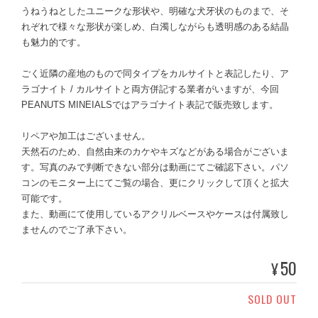
うねうねとしたユニークな形状や、明確な犬牙状のものまで、そ
れぞれで様々な形状が楽しめ、白濁しながらも透明感のある結晶
も魅力的です。
ごく近隣の産地のもので同タイプをカルサイトと表記したり、ア
ラゴナイト / カルサイトと両方併記する業者がいますが、今回
PEANUTS MINEIALSではアラゴナイト表記で販売致します。
リペアや加工はございません。
天然石のため、自然由来のカケやキズなどがある場合がございま
す。写真のみで判断できない部分は動画にてご確認下さい。パソ
コンのモニター上にてご覧の場合、更にクリックして頂くと拡大
可能です。
また、動画にて使用しているアクリルベースやケースは付属致し
ませんのでご了承下さい。
50
¥
SOLD OUT