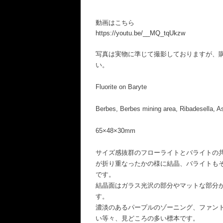
動画はこちら
https://youtu.be/__MQ_tqUkzw
写真は実物に準じて撮影しておりますが、
い。
Fluorite on Baryte
Berbes, Berbes mining area, Ribadesella, As
65×48×30mm
サイズ感抜群のフローライトとバライトの
が折り重なったかの様に結晶、バライトも
です。
結晶面はガラス光沢の部分やマットな部分
す。
濃淡のあるパープルのゾーニング、ファン
い等々、見どころの多い標本です。