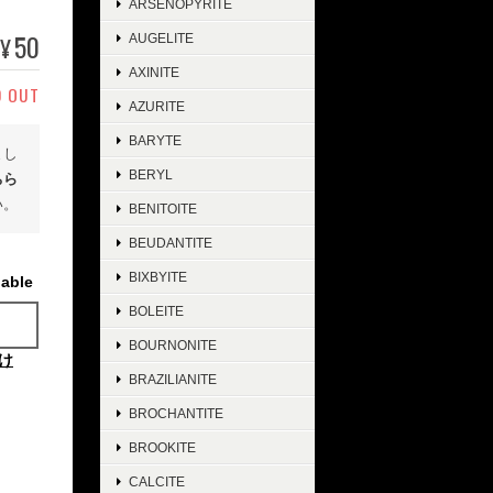
ARSENOPYRITE
50
AUGELITE
¥
AXINITE
D OUT
AZURITE
BARYTE
まし
BERYL
ちら
い。
BENITOITE
BEUDANTITE
BIXBYITE
lable
BOLEITE
BOURNONITE
け
BRAZILIANITE
BROCHANTITE
BROOKITE
CALCITE