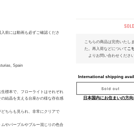
SOL
購入前には動画も必ずご確認くださ
こちらの商品は完売いたし
た。再入荷などについて
こ
よりお問い合わせくださ
turias, Spain
International shipping avai
Sold out
共生標本で、フローライトはそれぞれ
日本国内にお住まいの方向
その結晶を支える台座かの様な存在感
がどちらも見られ、非常にクリアで
トムやパープルやブルー混じりの色合