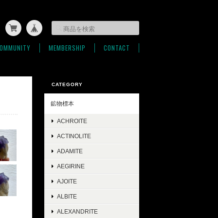
OMMUNITY
MEMBERSHIP
CONTACT
CATEGORY
鉱物標本
ACHROITE
ACTINOLITE
ADAMITE
AEGIRINE
AJOITE
ALBITE
ALEXANDRITE