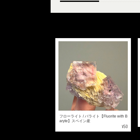
フローライト / バライト【Fluorite with B
aryte】スペイン産
¥50