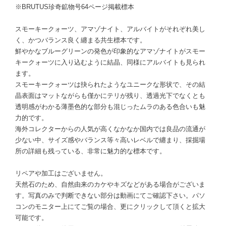
※BRUTUS珍奇鉱物号64ページ掲載標本
スモーキークォーツ、アマゾナイト、アルバイトがそれぞれ美し
く、かつバランス良く纏まる共生標本です。
鮮やかなブルーグリーンの発色が印象的なアマゾナイトがスモー
キークォーツに入り込むように結晶、同様にアルバイトも見られ
ます。
スモーキークォーツは抉られたようなユニークな形状で、その結
晶表面はマットながらも僅かにテリが残り、透過光下でなくとも
透明感がわかる薄墨色的な部分も混じったムラのある色合いも魅
力的です。
海外コレクターからの人気が高くなかなか国内では良品の流通が
少ない中、サイズ感やバランス等々高いレベルで纏まり、採掘場
所の詳細も残っている、非常に魅力的な標本です。
リペアや加工はございません。
天然石のため、自然由来のカケやキズなどがある場合がございま
す。写真のみで判断できない部分は動画にてご確認下さい。パソ
コンのモニター上にてご覧の場合、更にクリックして頂くと拡大
可能です。