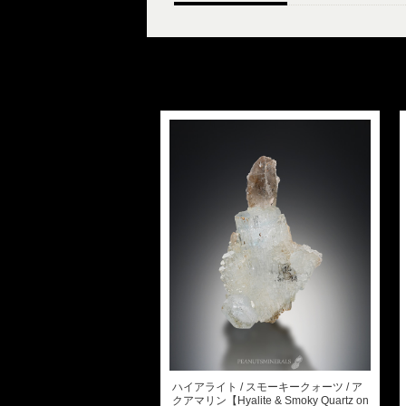
ハイアライト / スモーキークォーツ / ア
クアマリン【Hyalite & Smoky Quartz on