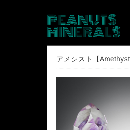
PEANUTS
MINERALS
アメシスト【Amethy