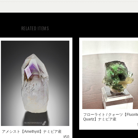
RELATED ITEMS
フローライト / クォーツ【Fluorite 
Quartz】ナミビア産
アメシスト【Amethyst】ナミビア産
¥50