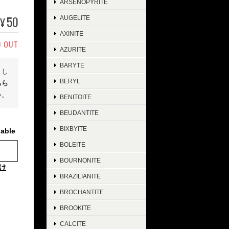
ARSENOPYRITE
50
¥
AUGELITE
AXINITE
D OUT
AZURITE
BARYTE
まし
BERYL
ちら
い。
BENITOITE
BEUDANTITE
BIXBYITE
lable
BOLEITE
BOURNONITE
け
BRAZILIANITE
BROCHANTITE
BROOKITE
CALCITE