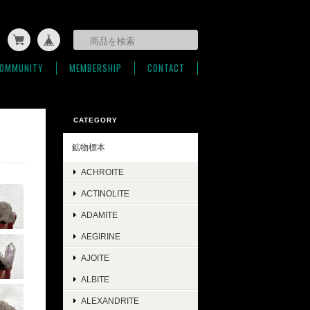
OMMUNITY
MEMBERSHIP
CONTACT
CATEGORY
鉱物標本
ACHROITE
ACTINOLITE
ADAMITE
AEGIRINE
AJOITE
ALBITE
ALEXANDRITE