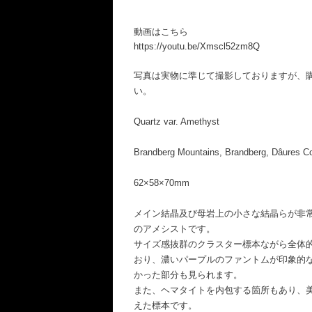
動画はこちら
https://youtu.be/Xmscl52zm8Q
写真は実物に準じて撮影しておりますが、
い。
Quartz var. Amethyst
Brandberg Mountains, Brandberg, Dâures Co
62×58×70mm
メイン結晶及び母岩上の小さな結晶らが非
のアメシストです。
サイズ感抜群のクラスター標本ながら全体
おり、濃いパープルのファントムが印象的
かった部分も見られます。
また、ヘマタイトを内包する箇所もあり、
えた標本です。