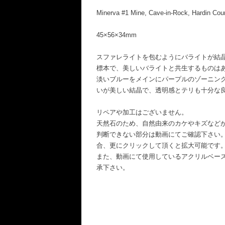
Minerva #1 Mine, Cave-in-Rock, Hardin Count
45×56×34mm
スファレライトを包むようにバライトが結
標本で、美しいバライトと共生するものは
淡いブルーをメインにパープルのゾーニン
いが美しい結晶で、透明感とテリも十分な
リペアや加工はございません。
天然石のため、自然由来のカケやキズなど
判断できない部分は動画にてご確認下さい
合、更にクリックして頂くと拡大可能です
また、動画にて使用しているアクリルベー
承下さい。