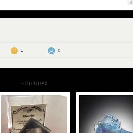
通
1
0
RELATED ITEMS