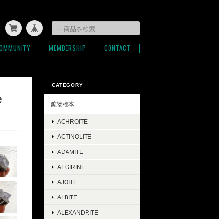
OMMUNITY
MEMBERSHIP
CONTACT
CATEGORY
e
鉱物標本
ACHROITE
ACTINOLITE
ADAMITE
AEGIRINE
AJOITE
ALBITE
ALEXANDRITE