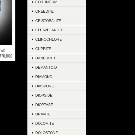
CORUNDUM
CREEDITE
CRISTOBALITE
CLEAVELANDITE
CLINOCHLORE
CUPRITE
リカ産
¥770,000
DANBURITE
DEMANTOID
DIAMOND
DIASPORE
DIOPSIDE
DIOPTASE
DRAVITE
DOLOMITE
DOLOSTONE