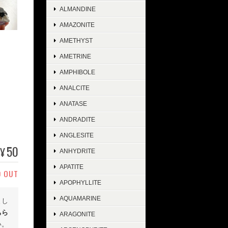
ALMANDINE
AMAZONITE
AMETHYST
AMETRINE
AMPHIBOLE
ANALCITE
ANATASE
ANDRADITE
ANGLESITE
50
¥
ANHYDRITE
APATITE
D OUT
APOPHYLLITE
AQUAMARINE
まし
ちら
ARAGONITE
い。