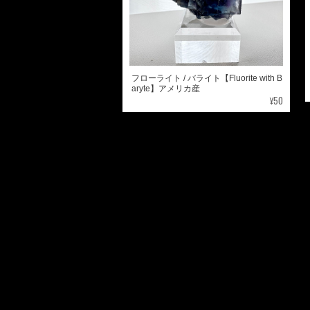
フローライト / バライト【Fluorite with B
aryte】アメリカ産
¥50